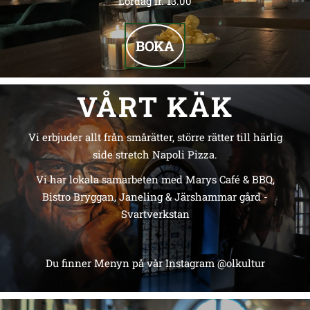
Lördag fr. 13.00
BOKA
VÅRT KÄK
Vi erbjuder allt från smårätter, större rätter till härlig
side stretch Napoli Pizza.
Vi har lokala samarbeten med Marys Café & BBQ,
Bistro Bryggan, Janeling & Järshammar gård -
Svartverkstan
Du finner Menyn på vår Instagram @olkultur